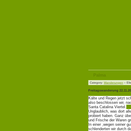
Mallorca –
Palma
Category:
Wanderungen
– Eli
Freitagswanderung 22.11.2
Kälte und Regen jetzt sc
also beschlossen wir, na
Santa Catalina Viertel.
Unglaublich, was dort all
probiert haben. Ganz üb
und Frische der Waren gr
In einer ,wegen seiner g
schlenderten wir durch 