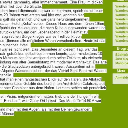
ils etwas gammelig, aber immer charmant. Eine Frau im dicken
feln lief über die Straße.
Wander
uf dem Immobiliemmarkt schwer im kommen, sprich es ist teuer
Wander
wa 20 Jahren zum ersten mal hier war, wohnten hier
Wanderu
s galt als gefährlich und war ganz heruntergekommen.
Wander
ida am Hotel „Kuba“ vorbei. Dieses Haus aus dem frühen 19ten
Wander
ffpunkt der Mallorquiner ,die nach Kuba ausgewandert waren und
Wander
te zurückkamen, um den Lebensabend in der Heimat zu
Wander
 spanischen Bürgerkrieges war es Treffpunkt von
Wander
us Übersee alle möglichen Waren verscherbelten. Heute ist das
Wander
n hübsches Hotel .
Blogro
ar es nicht weit. Das Besondere an diesem Tag, war das
 nach gutdünken selbst bestimmen konnte, aber mindestens 10
Bücherki
s Museum besticht weniger durch seine Objekte, als vielmehr
Just a c
indung von alter Bausubstanz mit moderner Architektur. Das alte
Mallorc
 die Stadtsodaten untergebracht waren. Ausserdem ist im
r Alquibe-Wasserspeicher-, der das Viertel Sant Pere mit Wasser
Meta
gshalle .
Anmeld
hat man einen fantastischen Blick auf den Hafen, die Altstadt
monumentales Gebilde des berühmten Architekten Calatrava soll
der aber Container aus dem Hafen. Letzters schien mir persönlich
ein Picnic mitgenommen hatten, trieb uns der Hunger in ein
: „Bon Lloc“, was Guter Ort heisst. Das Menü für 14.50 € war
sind mehr mit den Augen, als mit den Beinen gewandert.
2 Männer