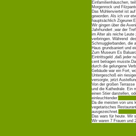
Einfamilienhäuschen, te
Morgenrock und Filzpantof
Das Mühlenviertel ist a
geworden. Als ich vor et
hauptsächlich Zigeuner.E
Wir gingen über die Aven
Jahrhundert ,war der Tre
im Alter als reiche Leu
verbringen. Während des
Schmugglerbanden, die a
Haus grundsaniert und ei
Zum Museum Es Baluard w
Eintrittsgeld ,daß jeder
cent betragen musste.Da
durch die gelungene Verb
Gebäude war ein Fort, wo
Untergeschoß ein riesige
versorgte, jetzt Austellun
Von der großen Terrasse 
und die Kathedrale. Ein 
einen Stier darstellen, o
einleuchtender.
Da die meisten von uns k
vegetarisches Restaurant
ausgezeichnet.
Das wars für heute. Wir 
Wir waren 7 Frauen und 