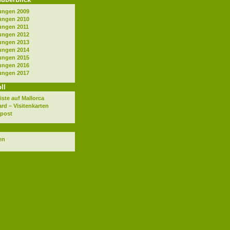
ungen 2009
ungen 2010
ngen 2011
ungen 2012
ungen 2013
ungen 2014
ungen 2015
ungen 2016
ungen 2017
ll
ste auf Mallorca
ard – Visitenkarten
apost
en