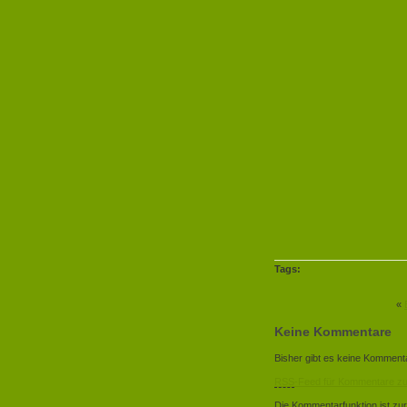
Tags:
«
Keine Kommentare
Bisher gibt es keine Komment
RSS
-Feed für Kommentare zu 
Die Kommentarfunktion ist zur Z