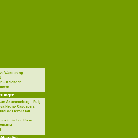
tive Wanderung
t
h – Kalender
ungen
erungen
i am Antennenberg – Puig
ova Negra- Capdepera
ural de Llevant mit
erreichischen Kreuz
 Albarca
l
süberblick