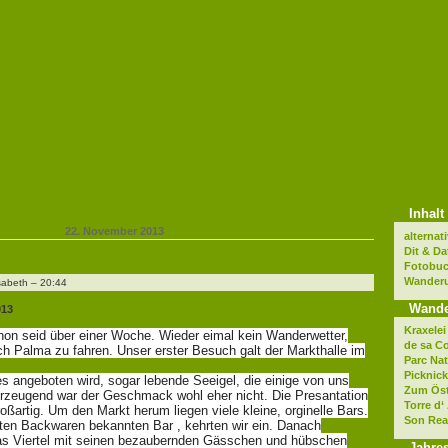
 Freitagswanderung
Inhalt
22. November 2013
alterna
Dit & Da
Fotobuc
Wander
sabeth – 20:44
Wand
013
Kraxele
hon seid über einer Woche. Wieder eimal kein Wanderwetter,
de sa C
ch Palma zu fahren. Unser erster Besuch galt der Markthalle im
Parc Nat
Picknick
es angeboten wird, sogar lebende Seeigel, die einige von uns
Zum Öst
erzeugend war der Geschmack wohl eher nicht. Die Presantation
Torre d‘
oßartig. Um den Markt herum liegen viele kleine, orginelle Bars.
Son Rea
uten Backwaren bekannten Bar , kehrten wir ein. Danach
das Viertel mit seinen bezaubernden Gässchen und hübschen
Jahre