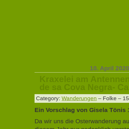
Mallorca – Freitagswan
10. April 202
Kraxelei am Antennen
de sa Cova Negra- C
Category:
Wanderungen
– Folke – 15
Ein Vorschlag von Gisela Tönis 
Da wir uns die Osterwanderung auf