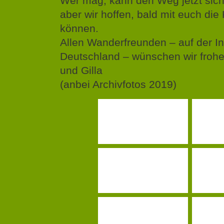
Wer mag, kann den Weg jetzt siche
aber wir hoffen, bald mit euch die
können.
Allen Wanderfreunden – auf der In
Deutschland – wünschen wir frohe
und Gilla
(anbei Archivfotos 2019)